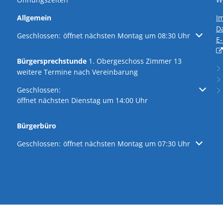
wirksame Bauleitpläne
Allgemein
I
D
Klicken, um weitere Öffnungs- oder Schließzeiten auszublen
Geschlossen:
öffnet nächsten Montag um 08:30 Uhr
E
adtpark
Ver- und Entsorgung
Bürgersprechstunde
1. Obergeschoss Zimmer 13
splatz
Umwelt
weitere Termine nach Vereinbarung
lwahlen 2026
Immobilien/Vermietung
Klicken, um weitere Öffnungs- oder Schließzeiten auszublen
Geschlossen:
öffnet nächsten Dienstag um 14:00 Uhr
Kriterienkatalog
Bürgerbüro
Klicken, um weitere Öffnungs- oder Schließzeiten auszublen
Geschlossen:
öffnet nächsten Montag um 07:30 Uhr