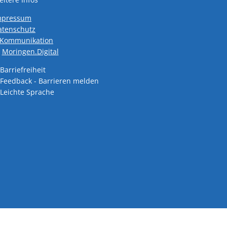
mpressum
atenschutz
den
-Kommunikation
Moringen.Digital
Barriefreiheit
Feedback - Barrieren melden
den
Leichte Sprache
den