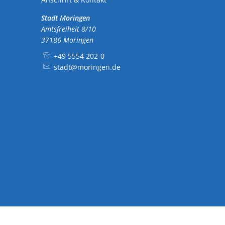
Ausschreibungen
Sehenswürdigkeiten
Stadt Moringen
Amtsfreiheit 8/10
37186
Moringen
Feuerwehren
Disc Golf Parcours im Moringer St
+49 5554 202-0
Schiedsamt Moringen
Boulebahnen am Moringer Rathau
stadt@moringen.de
Kommuna
Wahlen
Flaakebad
Informationen über die Bestattungsarten
Soziales & Gesundheit
Kirchen
Veranstaltungen
Mitfahrerbänke