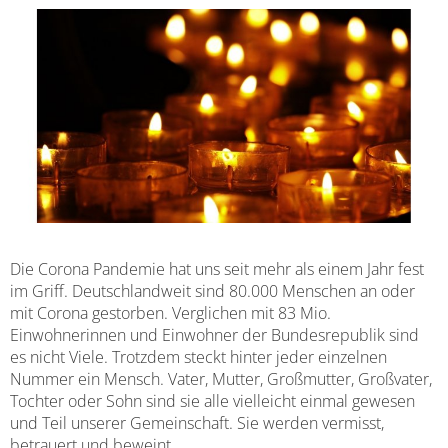
Baulückenkataster
Ausschreibungen
Kinderbetreuung
Essen & Trinken
Baugebiete
Feuerwehren
Schulen
Sehenswürdigkeiten
Bauleitpläne im Beteiligungsverfahren
Schiedsamt Moringen
Disc Golf Parcours im Moringer Stadtpark
Kommunalwahlen 20
wirksame Bauleitpläne
Wahlen
Boulebahnen am Moringer Rathausplatz
Ver- und Entsorgung
Informationen über die Bestattungsarten
Flaakebad
Umwelt
Die Corona Pandemie hat uns seit mehr als einem Jahr fest
Soziales & Gesundheit
im Griff. Deutschlandweit sind 80.000 Menschen an oder
Immobilien/Vermietung
mit Corona gestorben. Verglichen mit 83 Mio.
Kirchen
Einwohnerinnen und Einwohner der Bundesrepublik sind
Kriterienkatalog
es nicht Viele. Trotzdem steckt hinter jeder einzelnen
Veranstaltungen
Nummer ein Mensch. Vater, Mutter, Großmutter, Großvater,
Tochter oder Sohn sind sie alle vielleicht einmal gewesen
Mitfahrerbänke
und Teil unserer Gemeinschaft. Sie werden vermisst,
betrauert und beweint.