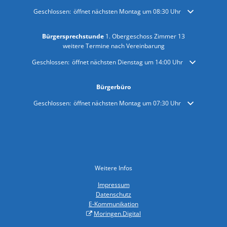
Klicken, um weitere Öffnungs- oder Schließzeiten auszublenden
Geschlossen:
öffnet nächsten Montag um 08:30 Uhr
Bürgersprechstunde
1. Obergeschoss Zimmer 13
weitere Termine nach Vereinbarung
Klicken, um weitere Öffnungs- oder Schließzeiten auszublenden
Geschlossen:
öffnet nächsten Dienstag um 14:00 Uhr
Bürgerbüro
Klicken, um weitere Öffnungs- oder Schließzeiten auszublenden
Geschlossen:
öffnet nächsten Montag um 07:30 Uhr
Weitere Infos
Impressum
Datenschutz
E-Kommunikation
Moringen.Digital