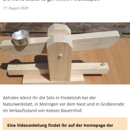
Baulückenkataster
Ausschreibungen
17. August 2020
Kinderbetreuung
Essen & Trinken
Baugebiete
Feuerwehren
Schulen
Sehenswürdigkeiten
Bauleitpläne im Beteiligungsverfahren
Schiedsamt Moringen
Disc Golf Parcours im Moringer Stadtpark
Kommunalwahlen 20
wirksame Bauleitpläne
Wahlen
Boulebahnen am Moringer Rathausplatz
Ver- und Entsorgung
Informationen über die Bestattungsarten
Flaakebad
Umwelt
Soziales & Gesundheit
Immobilien/Vermietung
Kirchen
Abholen könnt ihr die Sets in Fredelsloh bei der
Kriterienkatalog
Naturwerkstatt, in Moringen vor dem Nest und in Großenrode
Veranstaltungen
im Verkaufsstand von Keeses Bauernhof.
Mitfahrerbänke
Eine Videoanleitung findet ihr auf der Homepage der