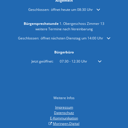
Allgemein
Klicken, um weitere Öffnungs- oder Schließzeiten auszublende
Geschlossen:
öffnet heute um 08:30 Uhr
Bürgersprechstunde
1. Obergeschoss Zimmer 13
weitere Termine nach Vereinbarung
Klicken, um weitere Öffnungs- oder Schließzeiten auszublenden
Geschlossen:
öffnet nächsten Dienstag um 14:00 Uhr
Bürgerbüro
Klicken, um weitere Öffnungs- oder Schließzeiten auszublenden
Jetzt geöffnet:
07:30
-
12:30
Uhr
Von 07:30 bis 12:30 
Weitere Infos
Impressum
Datenschutz
E-Kommunikation
Moringen.Digital