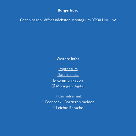
Bürgerbüro
Klicken, um weitere Öffnungs- oder Schließzeiten auszublenden
Geschlossen:
öffnet nächsten Montag um 07:30 Uhr
Weitere Infos
Impressum
Datenschutz
E-Kommunikation
Moringen.Digital
Barriefreiheit
Feedback - Barrieren melden
Leichte Sprache