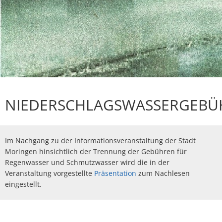
Baulückenkataster
Ausschreibungen
Kinderbetreuung
Essen & Trinken
Baugebiete
Feuerwehren
Schulen
Sehenswürdigkeiten
Bauleitpläne im Beteiligungsverfahren
Schiedsamt Moringen
Disc Golf Parcours im Moringer Stadtpark
Kommunalwahlen 20
wirksame Bauleitpläne
Wahlen
Boulebahnen am Moringer Rathausplatz
Ver- und Entsorgung
Informationen über die Bestattungsarten
NIEDERSCHLAGSWASSERGEBÜ
Flaakebad
Umwelt
Soziales & Gesundheit
Im Nachgang zu der Informationsveranstaltung der Stadt
Immobilien/Vermietung
Moringen hinsichtlich der Trennung der Gebühren für
Kirchen
Regenwasser und Schmutzwasser wird die in der
Kriterienkatalog
Veranstaltung vorgestellte
Präsentation
zum Nachlesen
Veranstaltungen
eingestellt.
Mitfahrerbänke