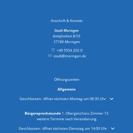
Anschrift & Kontakt
Stadt Moringen
Amtsfreiheit 8/10
37186
Moringen
+49 5554 202-0
stadt@moringen.de
Öffnungszeiten
Allgemein
Klicken, um weitere Öffnungs- oder Schließzeiten auszublenden
Geschlossen:
öffnet nächsten Montag um 08:30 Uhr
Bürgersprechstunde
1. Obergeschoss Zimmer 13
weitere Termine nach Vereinbarung
Klicken, um weitere Öffnungs- oder Schließzeiten auszublenden
Geschlossen:
öffnet nächsten Dienstag um 14:00 Uhr