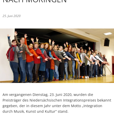
Baulückenkataster
Ausschreibungen
Kinderbetreuung
Essen & Trinken
Baugebiete
Feuerwehren
25. Juni 2020
Schulen
Sehenswürdigkeiten
Bauleitpläne im Beteiligungsverfahren
Schiedsamt Moringen
Disc Golf Parcours im Moringer Stadtpark
Kommunalwahlen 20
wirksame Bauleitpläne
Wahlen
Boulebahnen am Moringer Rathausplatz
Ver- und Entsorgung
Informationen über die Bestattungsarten
Flaakebad
Umwelt
Soziales & Gesundheit
Immobilien/Vermietung
Kirchen
Kriterienkatalog
Veranstaltungen
Am vergangenen Dienstag, 23. Juni 2020, wurden die
Preisträger des Niedersächsischen Integrationspreises bekannt
Mitfahrerbänke
gegeben, der in diesem Jahr unter dem Motto „Integration
durch Musik, Kunst und Kultur“ stand.