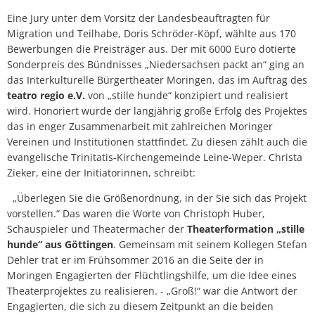
Eine Jury unter dem Vorsitz der Landesbeauftragten für
Migration und Teilhabe, Doris Schröder-Köpf, wählte aus 170
Bewerbungen die Preisträger aus. Der mit 6000 Euro dotierte
Sonderpreis des Bündnisses „Niedersachsen packt an“ ging an
das Interkulturelle Bürgertheater Moringen, das im Auftrag des
teatro regio e.V.
von „stille hunde“ konzipiert und realisiert
wird. Honoriert wurde der langjährig große Erfolg des Projektes
das in enger Zusammenarbeit mit zahlreichen Moringer
Vereinen und Institutionen stattfindet. Zu diesen zählt auch die
evangelische Trinitatis-Kirchengemeinde Leine-Weper. Christa
Zieker, eine der Initiatorinnen, schreibt:
„Überlegen Sie die Größenordnung, in der Sie sich das Projekt
vorstellen.“ Das waren die Worte von Christoph Huber,
Schauspieler und Theatermacher der
Theaterformation „stille
hunde“ aus Göttingen
. Gemeinsam mit seinem Kollegen Stefan
Dehler trat er im Frühsommer 2016 an die Seite der in
Moringen Engagierten der Flüchtlingshilfe, um die Idee eines
Theaterprojektes zu realisieren. - „Groß!“ war die Antwort der
Engagierten, die sich zu diesem Zeitpunkt an die beiden