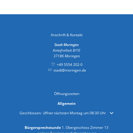
Anschrift & Kontakt
Stadt Moringen
Amtsfreiheit 8/10
37186
Moringen
+49 5554 202-0
stadt@moringen.de
Öffnungszeiten
Allgemein
Klicken, um weitere Öffnungs- oder Schließzeiten auszublenden
Geschlossen:
öffnet nächsten Montag um 08:30 Uhr
Bürgersprechstunde
1. Obergeschoss Zimmer 13