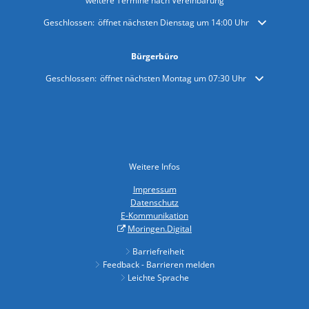
weitere Termine nach Vereinbarung
Klicken, um weitere Öffnungs- oder Schließzeiten auszublenden
Geschlossen:
öffnet nächsten Dienstag um 14:00 Uhr
Bürgerbüro
Klicken, um weitere Öffnungs- oder Schließzeiten auszublenden
Geschlossen:
öffnet nächsten Montag um 07:30 Uhr
Weitere Infos
Impressum
Datenschutz
E-Kommunikation
Moringen.Digital
Barriefreiheit
Feedback - Barrieren melden
Leichte Sprache