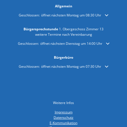
Allgemein
Klicken, um weitere Öffnungs- oder Schließzeiten auszublenden
Geschlossen:
öffnet nächsten Montag um 08:30 Uhr
Bürgersprechstunde
1. Obergeschoss Zimmer 13
weitere Termine nach Vereinbarung
Klicken, um weitere Öffnungs- oder Schließzeiten auszublenden
Geschlossen:
öffnet nächsten Dienstag um 14:00 Uhr
Bürgerbüro
Klicken, um weitere Öffnungs- oder Schließzeiten auszublenden
Geschlossen:
öffnet nächsten Montag um 07:30 Uhr
Weitere Infos
Impressum
Datenschutz
E-Kommunikation