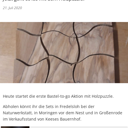
Baulückenkataster
Ausschreibungen
21. Juli 2020
Kinderbetreuung
Essen & Trinken
Baugebiete
Feuerwehren
Schulen
Sehenswürdigkeiten
Bauleitpläne im Beteiligungsverfahren
Schiedsamt Moringen
Disc Golf Parcours im Moringer Stadtpark
Kommunalwahlen 20
wirksame Bauleitpläne
Wahlen
Boulebahnen am Moringer Rathausplatz
Ver- und Entsorgung
Informationen über die Bestattungsarten
Flaakebad
Umwelt
Soziales & Gesundheit
Immobilien/Vermietung
Kirchen
Heute startet die erste Bastel-to-go Aktion mit Holzpuzzle.
Kriterienkatalog
Veranstaltungen
Abholen könnt ihr die Sets in Fredelsloh bei der
Naturwerkstatt, in Moringen vor dem Nest und in Großenrode
Mitfahrerbänke
im Verkaufsstand von Keeses Bauernhof.