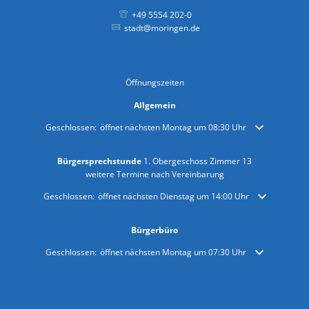
+49 5554 202-0
stadt@moringen.de
Öffnungszeiten
Allgemein
Klicken, um weitere Öffnungs- oder Schließzeiten auszublenden
Geschlossen:
öffnet nächsten Montag um 08:30 Uhr
Bürgersprechstunde
1. Obergeschoss Zimmer 13
weitere Termine nach Vereinbarung
Klicken, um weitere Öffnungs- oder Schließzeiten auszublenden
Geschlossen:
öffnet nächsten Dienstag um 14:00 Uhr
Bürgerbüro
Klicken, um weitere Öffnungs- oder Schließzeiten auszublenden
Geschlossen:
öffnet nächsten Montag um 07:30 Uhr