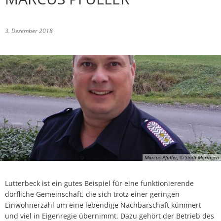
Baulückenkataster
Ausschreibungen
Kinderbetreuung
Essen & Trinken
Baugebiete
Feuerwehren
3. Dezember 2018
Schulen
Sehenswürdigkeiten
Bauleitpläne im Beteiligungsverfahren
Schiedsamt Moringen
Disc Golf Parcours im Moringer Stadtpark
Kommunalwahlen 20
wirksame Bauleitpläne
Wahlen
Boulebahnen am Moringer Rathausplatz
Ver- und Entsorgung
Informationen über die Bestattungsarten
Flaakebad
Umwelt
Soziales & Gesundheit
Immobilien/Vermietung
Kirchen
Marcus Pfüller, © Stadt Moringen
Kriterienkatalog
Veranstaltungen
Lutterbeck ist ein gutes Beispiel für eine funktionierende
dörfliche Gemeinschaft, die sich trotz einer geringen
Mitfahrerbänke
Einwohnerzahl um eine lebendige Nachbarschaft kümmert
und viel in Eigenregie übernimmt. Dazu gehört der Betrieb des