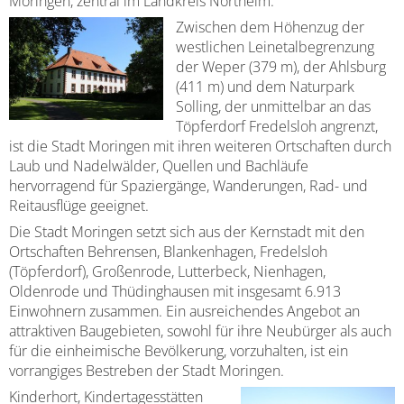
Moringen, zentral im Landkreis Northeim.
Baulückenkataster
Ausschreibungen
Zwischen dem Höhenzug der
Kinderbetreuung
Essen & Trinken
westlichen Leinetalbegrenzung
Baugebiete
Feuerwehren
der Weper (379 m), der Ahlsburg
Schulen
Sehenswürdigkeiten
(411 m) und dem Naturpark
Bauleitpläne im Beteiligungsverfahren
Schiedsamt Moringen
Solling, der unmittelbar an das
Disc Golf Parcours im Moringer Stadtpark
Töpferdorf Fredelsloh angrenzt,
Kommunalwahlen 20
wirksame Bauleitpläne
Wahlen
ist die Stadt Moringen mit ihren weiteren Ortschaften durch
Boulebahnen am Moringer Rathausplatz
Laub und Nadelwälder, Quellen und Bachläufe
Ver- und Entsorgung
Informationen über die Bestattungsarten
hervorragend für Spaziergänge, Wanderungen, Rad- und
Flaakebad
Reitausflüge geeignet.
Umwelt
Die Stadt Moringen setzt sich aus der Kernstadt mit den
Soziales & Gesundheit
Ortschaften Behrensen, Blankenhagen, Fredelsloh
Immobilien/Vermietung
(Töpferdorf), Großenrode, Lutterbeck, Nienhagen,
Kirchen
Oldenrode und Thüdinghausen mit insgesamt 6.913
Kriterienkatalog
Einwohnern zusammen. Ein ausreichendes Angebot an
Veranstaltungen
attraktiven Baugebieten, sowohl für ihre Neubürger als auch
für die einheimische Bevölkerung, vorzuhalten, ist ein
Mitfahrerbänke
vorrangiges Bestreben der Stadt Moringen.
Kinderhort, Kindertagesstätten