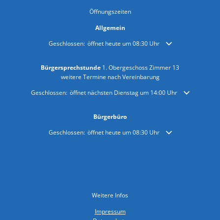
Öffnungszeiten
Allgemein
Klicken, um weitere Öffnungs- oder Schließzeiten auszublende
Geschlossen:
öffnet heute um 08:30 Uhr
Bürgersprechstunde
1. Obergeschoss Zimmer 13
weitere Termine nach Vereinbarung
Klicken, um weitere Öffnungs- oder Schließzeiten auszublenden
Geschlossen:
öffnet nächsten Dienstag um 14:00 Uhr
Bürgerbüro
Klicken, um weitere Öffnungs- oder Schließzeiten auszublende
Geschlossen:
öffnet heute um 08:30 Uhr
Weitere Infos
Impressum