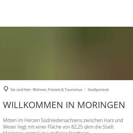
Rathaus
Ansprechpartner
Verwaltung
Wohnen, Freizeit & Tourismus
Meldung nach dem H
Standesamt
Stadtportrait
Wirtschaft, Bauen & Umwelt
Freie Stellen
Ortschaften
Sie sind hier:
Wohnen, Freizeit & Tourismus
Stadtportrait
Sanierungsgebiet "Moringen Kernstadt"
Familie & Bildung
Bekanntmachungen
Vereinsleben
STADTPORTRAIT
WILLKOMMEN IN MORINGEN
Sanierungsgebiet "Klimaquartier Moringen Kernstadt"
Ratsinformationssystem
Gleichstellungsarbeit
Neuigkeiten aus Moringen und den Dörfern (Moringen.digital)
Mitten im Herzen Südniedersachsens zwischen Harz und
Wärmenetz für die Stadt Moringen
Ortsrecht
Weser liegt mit einer Fläche von 82,25 qkm die Stadt
Jugendarbeit
Übernachten