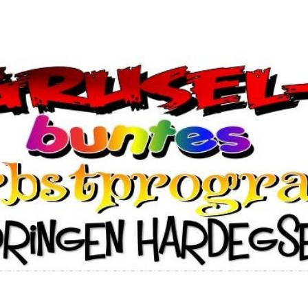
wirksame Bauleitpläne
adtpark
Ver- und Entsorgung
splatz
Umwelt
lwahlen 2026
Immobilien/Vermietung
Kriterienkatalog