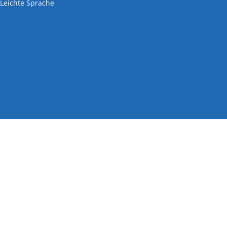
den
Leichte Sprache
den