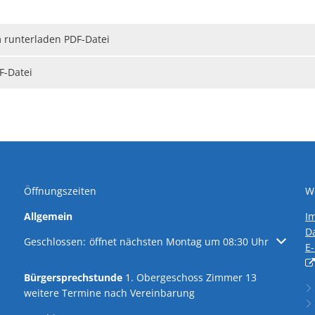
 runterladen PDF-Datei
F-Datei
Öffnungszeiten
We
Allgemein
I
D
Klicken, um weitere Öffnungs- oder Schließzeiten auszublen
Geschlossen:
öffnet nächsten Montag um 08:30 Uhr
E
Bürgersprechstunde
1. Obergeschoss Zimmer 13
weitere Termine nach Vereinbarung