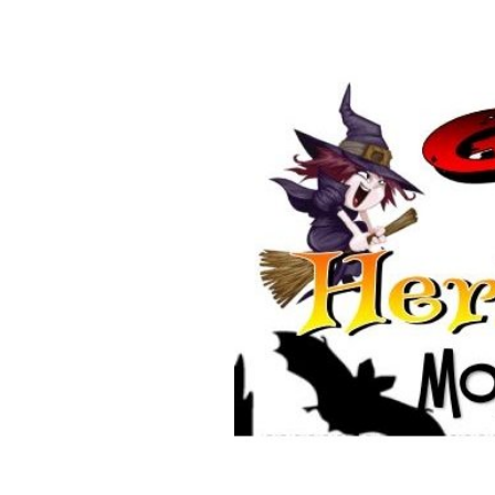
Ausschreibungen
Sehenswürdigkeiten
Feuerwehren
Disc Golf Parcours im Moringer St
Schiedsamt Moringen
Boulebahnen am Moringer Rathau
Kommuna
Wahlen
Flaakebad
Informationen über die Bestattungsarten
Soziales & Gesundheit
Kirchen
Veranstaltungen
Mitfahrerbänke