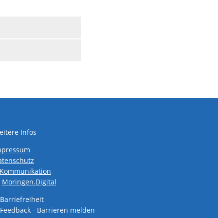
itere Infos
mpressum
atenschutz
den
-Kommunikation
Moringen.Digital
Barriefreiheit
Feedback - Barrieren melden