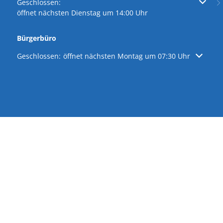
Klicken, um weitere Öffnungs- oder Schließzeiten auszublen
Geschlossen:
öffnet nächsten Dienstag um 14:00 Uhr
Bürgerbüro
Klicken, um weitere Öffnungs- oder Schließzeiten auszublen
Geschlossen:
öffnet nächsten Montag um 07:30 Uhr