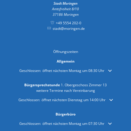
Stadt Moringen
Amtsfreiheit 8/10
37186
Moringen
+49 5554 202-0
stadt@moringen.de
Öffnungszeiten
Allgemein
Klicken, um weitere Öffnungs- oder Schließzeiten auszublenden
Geschlossen:
öffnet nächsten Montag um 08:30 Uhr
Bürgersprechstunde
1. Obergeschoss Zimmer 13
weitere Termine nach Vereinbarung
Klicken, um weitere Öffnungs- oder Schließzeiten auszublenden
Geschlossen:
öffnet nächsten Dienstag um 14:00 Uhr
Bürgerbüro
Klicken, um weitere Öffnungs- oder Schließzeiten auszublenden
Geschlossen:
öffnet nächsten Montag um 07:30 Uhr