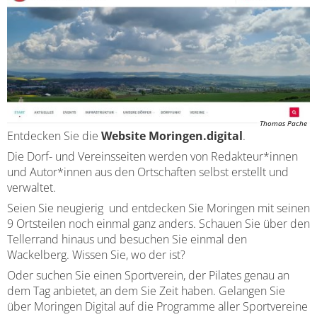
MORINGEN
Baulückenkataster
Ausschreibungen
Kinderbetreuung
Essen & Trinken
UND
Baugebiete
Feuerwehren
Schulen
Sehenswürdigkeiten
DEN
Bauleitpläne im Beteiligungsverfahren
Schiedsamt Moringen
DÖRFERN
Disc Golf Parcours im Moringer Stadtpark
Kommunalwahlen 20
wirksame Bauleitpläne
Wahlen
(MORINGEN.DIGITAL)
Boulebahnen am Moringer Rathausplatz
Thomas Pache
Entdecken Sie die
Website Moringen.digital
.
Ver- und Entsorgung
Informationen über die Bestattungsarten
Die Dorf- und Vereinsseiten werden von Redakteur*innen
Flaakebad
und Autor*innen aus den Ortschaften selbst erstellt und
Umwelt
verwaltet.
Soziales & Gesundheit
Immobilien/Vermietung
Seien Sie neugierig und entdecken Sie Moringen mit seinen
9 Ortsteilen noch einmal ganz anders. Schauen Sie über den
Kirchen
Tellerrand hinaus und besuchen Sie einmal den
Kriterienkatalog
Wackelberg. Wissen Sie, wo der ist?
Veranstaltungen
Oder suchen Sie einen Sportverein, der Pilates genau an
Mitfahrerbänke
dem Tag anbietet, an dem Sie Zeit haben. Gelangen Sie
über Moringen Digital auf die Programme aller Sportvereine