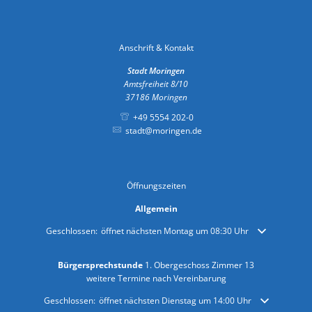
Anschrift & Kontakt
Stadt Moringen
Amtsfreiheit 8/10
37186
Moringen
+49 5554 202-0
stadt@moringen.de
Öffnungszeiten
Allgemein
Klicken, um weitere Öffnungs- oder Schließzeiten auszublenden
Geschlossen:
öffnet nächsten Montag um 08:30 Uhr
Bürgersprechstunde
1. Obergeschoss Zimmer 13
weitere Termine nach Vereinbarung
Klicken, um weitere Öffnungs- oder Schließzeiten auszublenden
Geschlossen:
öffnet nächsten Dienstag um 14:00 Uhr