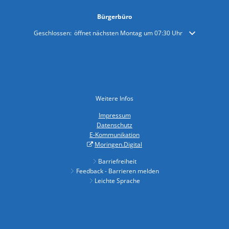
Bürgerbüro
Klicken, um weitere Öffnungs- oder Schließzeiten auszublenden
Geschlossen:
öffnet nächsten Montag um 07:30 Uhr
Weitere Infos
Impressum
Datenschutz
E-Kommunikation
Moringen.Digital
Barriefreiheit
Feedback - Barrieren melden
Leichte Sprache