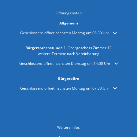
Öffnungszeiten
Allgemein
Klicken, um weitere Öffnungs- oder Schließzeiten auszublenden
Geschlossen:
öffnet nächsten Montag um 08:30 Uhr
Bürgersprechstunde
1. Obergeschoss Zimmer 13
weitere Termine nach Vereinbarung
Klicken, um weitere Öffnungs- oder Schließzeiten auszublenden
Geschlossen:
öffnet nächsten Dienstag um 14:00 Uhr
Bürgerbüro
Klicken, um weitere Öffnungs- oder Schließzeiten auszublenden
Geschlossen:
öffnet nächsten Montag um 07:30 Uhr
Weitere Infos