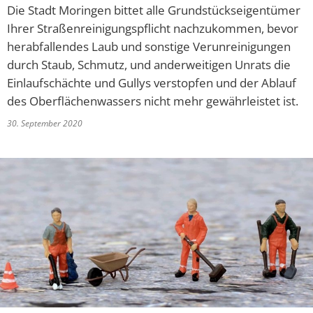
Baulückenkataster
Ausschreibungen
Die Stadt Moringen bittet alle Grundstückseigentümer
Kinderbetreuung
Essen & Trinken
Ihrer Straßenreinigungspflicht nachzukommen, bevor
Baugebiete
Feuerwehren
herabfallendes Laub und sonstige Verunreinigungen
Schulen
Sehenswürdigkeiten
durch Staub, Schmutz, und anderweitigen Unrats die
Bauleitpläne im Beteiligungsverfahren
Schiedsamt Moringen
Einlaufschächte und Gullys verstopfen und der Ablauf
Disc Golf Parcours im Moringer Stadtpark
des Oberflächenwassers nicht mehr gewährleistet ist.
Kommunalwahlen 20
wirksame Bauleitpläne
Wahlen
Boulebahnen am Moringer Rathausplatz
30. September 2020
Ver- und Entsorgung
Informationen über die Bestattungsarten
Flaakebad
Umwelt
Soziales & Gesundheit
Immobilien/Vermietung
Kirchen
Kriterienkatalog
Veranstaltungen
Mitfahrerbänke