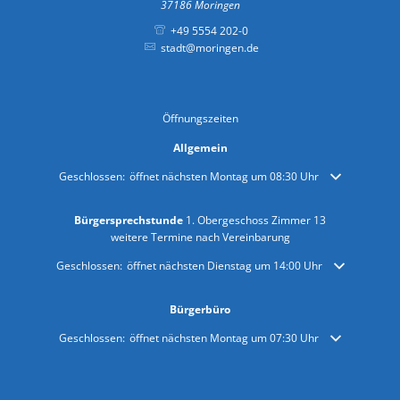
37186
Moringen
+49 5554 202-0
stadt@moringen.de
Öffnungszeiten
Allgemein
Klicken, um weitere Öffnungs- oder Schließzeiten auszublenden
Geschlossen:
öffnet nächsten Montag um 08:30 Uhr
Bürgersprechstunde
1. Obergeschoss Zimmer 13
weitere Termine nach Vereinbarung
Klicken, um weitere Öffnungs- oder Schließzeiten auszublenden
Geschlossen:
öffnet nächsten Dienstag um 14:00 Uhr
Bürgerbüro
Klicken, um weitere Öffnungs- oder Schließzeiten auszublenden
Geschlossen:
öffnet nächsten Montag um 07:30 Uhr