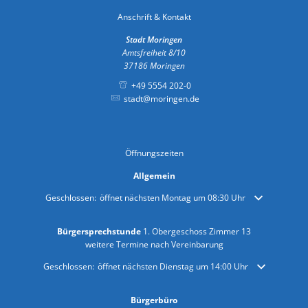
Anschrift & Kontakt
Stadt Moringen
Amtsfreiheit 8/10
37186
Moringen
+49 5554 202-0
stadt@moringen.de
Öffnungszeiten
Allgemein
Klicken, um weitere Öffnungs- oder Schließzeiten auszublenden
Geschlossen:
öffnet nächsten Montag um 08:30 Uhr
Bürgersprechstunde
1. Obergeschoss Zimmer 13
weitere Termine nach Vereinbarung
Klicken, um weitere Öffnungs- oder Schließzeiten auszublenden
Geschlossen:
öffnet nächsten Dienstag um 14:00 Uhr
Bürgerbüro