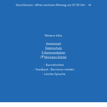
Klicken, um weitere Öffnungs- oder Schließzeiten auszublenden
Geschlossen:
öffnet nächsten Montag um 07:30 Uhr
Weitere Infos
Impressum
Datenschutz
E-Kommunikation
Moringen.Digital
Barriefreiheit
Feedback - Barrieren melden
Leichte Sprache