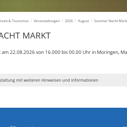
wirksame Bauleitpläne
izeit & Tourismus
Veranstaltungen
2026
August
Sommer Nacht Mark
adtpark
Ver- und Entsorgung
ACHT MARKT
splatz
Umwelt
lwahlen 2026
Immobilien/Vermietung
am 22.08.2026 von 16.000 bis 00.00 Uhr in Moringen, Ma
Kriterienkatalog
nstaltung mit weiteren Hinweisen und Informationen