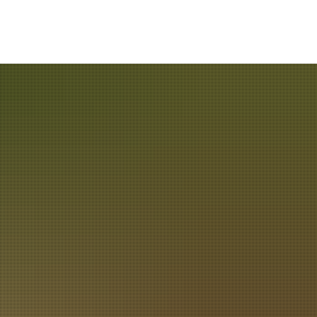
& Bildung
ungsarbeit
it
reuung