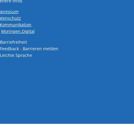
itere Infos
mpressum
atenschutz
den
-Kommunikation
Moringen.Digital
Barriefreiheit
Feedback - Barrieren melden
den
Leichte Sprache
den