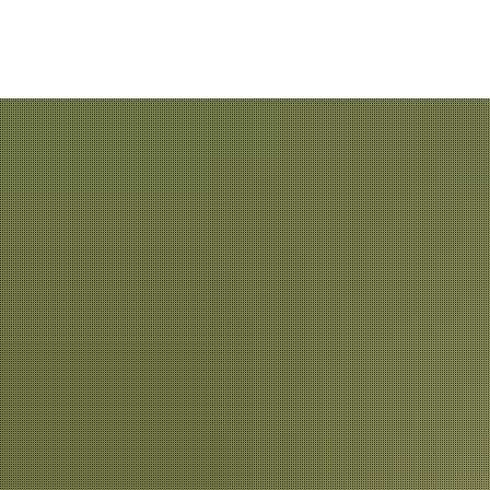
Rathaus
Wohnen, Freizeit & Touri
Ansprech
Verwaltung
Stadtportrait
Meldung 
Standesamt
Ortschaften
Freie Stellen
Vereinsleben
Bekanntmachungen
Neuigkeiten aus Moringen und den
Ratsinformationssystem
Übernachten
Ortsrecht
Essen & Trinken