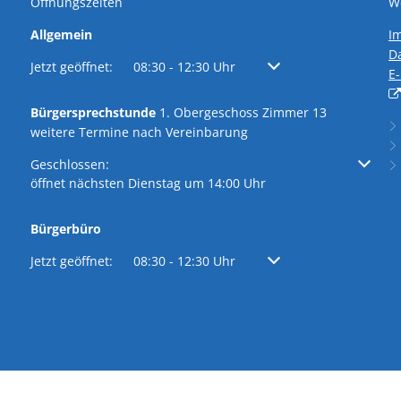
Öffnungszeiten
We
Allgemein
I
D
Klicken, um weitere Öffnungs- oder Schließzeiten auszublen
Jetzt geöffnet:
08:30
-
12:30
Uhr
Von 08:30 bis 12:30 Uhr
E
Bürgersprechstunde
1. Obergeschoss Zimmer 13
weitere Termine nach Vereinbarung
Klicken, um weitere Öffnungs- oder Schließzeiten auszublen
Geschlossen:
öffnet nächsten Dienstag um 14:00 Uhr
Bürgerbüro
Klicken, um weitere Öffnungs- oder Schließzeiten auszublen
Jetzt geöffnet:
08:30
-
12:30
Uhr
Von 08:30 bis 12:30 Uhr