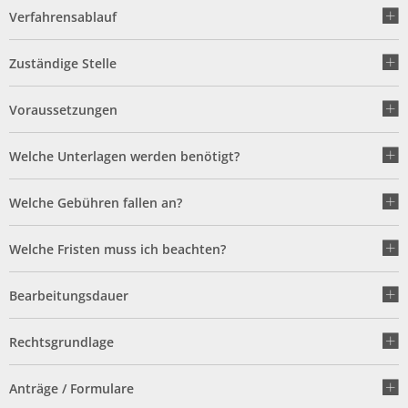
Baulückenkataster
Ausschreibungen
Verfahrensablauf
Kinderbetreuung
Essen & Trinken
Baugebiete
Feuerwehren
Zuständige Stelle
Schulen
Sehenswürdigkeiten
Bauleitpläne im Beteiligungsverfahren
Schiedsamt Moringen
Voraussetzungen
Disc Golf Parcours im Moringer Stadtpark
Kommunalwahlen 20
wirksame Bauleitpläne
Wahlen
Welche Unterlagen werden benötigt?
Boulebahnen am Moringer Rathausplatz
Ver- und Entsorgung
Informationen über die Bestattungsarten
Flaakebad
Welche Gebühren fallen an?
Umwelt
Soziales & Gesundheit
Welche Fristen muss ich beachten?
Immobilien/Vermietung
Kirchen
Bearbeitungsdauer
Kriterienkatalog
Veranstaltungen
Rechtsgrundlage
Mitfahrerbänke
Anträge / Formulare