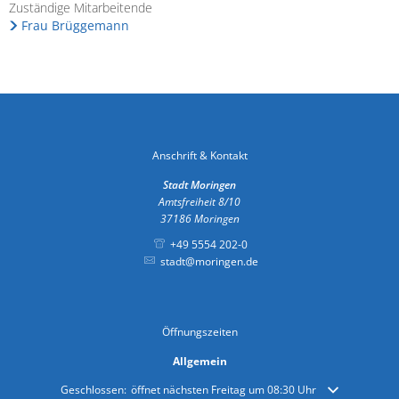
Zuständige Mitarbeitende
Frau Brüggemann
Anschrift & Kontakt
Stadt Moringen
Amtsfreiheit 8/10
37186
Moringen
+49 5554 202-0
stadt@moringen.de
Öffnungszeiten
Allgemein
Klicken, um weitere Öffnungs- oder Schließzeiten auszublenden
Geschlossen:
öffnet nächsten Freitag um 08:30 Uhr