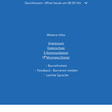
Klicken, um weitere Öffnungs- oder Schließzeiten auszublende
Geschlossen:
öffnet heute um 08:30 Uhr
Weitere Infos
Impressum
Datenschutz
E-Kommunikation
Moringen.Digital
Barriefreiheit
Feedback - Barrieren melden
Leichte Sprache