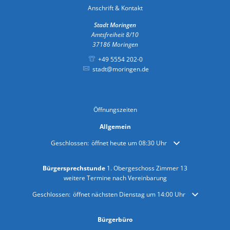
Anschrift & Kontakt
Stadt Moringen
Amtsfreiheit 8/10
37186
Moringen
+49 5554 202-0
stadt@moringen.de
Öffnungszeiten
Allgemein
Klicken, um weitere Öffnungs- oder Schließzeiten auszublende
Geschlossen:
öffnet heute um 08:30 Uhr
Bürgersprechstunde
1. Obergeschoss Zimmer 13
weitere Termine nach Vereinbarung
Klicken, um weitere Öffnungs- oder Schließzeiten auszublenden
Geschlossen:
öffnet nächsten Dienstag um 14:00 Uhr
Bürgerbüro