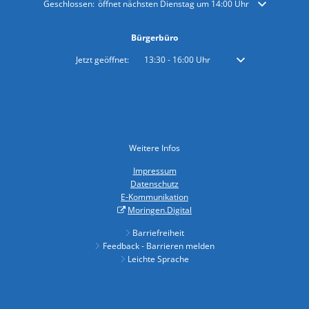
Klicken, um weitere Öffnungs- oder Schließzeiten auszublenden
Geschlossen:
öffnet nächsten Dienstag um 14:00 Uhr
Bürgerbüro
Klicken, um weitere Öffnungs- oder Schließzeiten auszublenden
Jetzt geöffnet:
13:30
-
16:00
Uhr
Von 13:30 bis 16:00 
Weitere Infos
Impressum
Datenschutz
E-Kommunikation
Moringen.Digital
Barriefreiheit
Feedback - Barrieren melden
Leichte Sprache