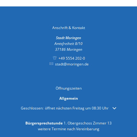
Anschrift & Kontakt
Stadt Moringen
Amtsfreiheit 8/10
37186
Moringen
+49 5554 202-0
stadt@moringen.de
Öffnungszeiten
Allgemein
Klicken, um weitere Öffnungs- oder Schließzeiten auszublenden
Geschlossen:
öffnet nächsten Freitag um 08:30 Uhr
Bürgersprechstunde
1. Obergeschoss Zimmer 13
weitere Termine nach Vereinbarung