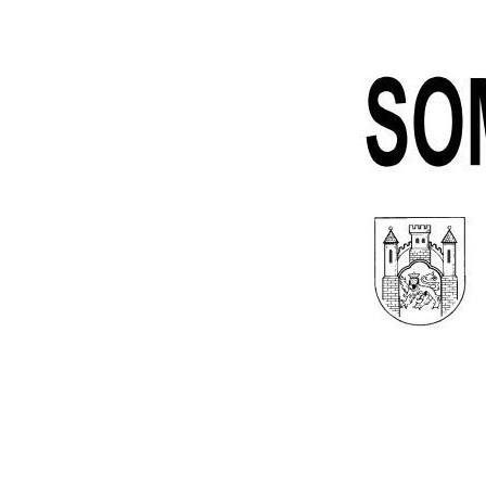
Ausschreibungen
Sehenswürdigkeiten
Feuerwehren
Disc Golf Parcours im Moringer St
Schiedsamt Moringen
Boulebahnen am Moringer Rathau
Kommuna
Wahlen
Flaakebad
Informationen über die Bestattungsarten
Soziales & Gesundheit
Kirchen
Veranstaltungen
Mitfahrerbänke