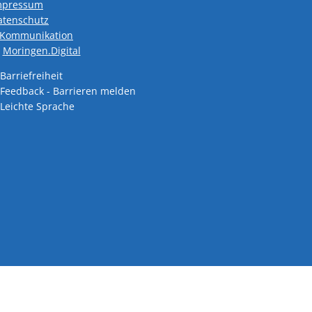
mpressum
atenschutz
den
-Kommunikation
Moringen.Digital
Barriefreiheit
Feedback - Barrieren melden
den
Leichte Sprache
den