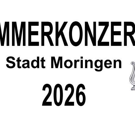
wirksame Bauleitpläne
adtpark
Ver- und Entsorgung
splatz
Umwelt
lwahlen 2026
Immobilien/Vermietung
Kriterienkatalog