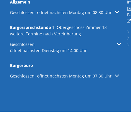
Allgemein
I
D
Klicken, um weitere Öffnungs- oder Schließzeiten auszublen
Geschlossen:
öffnet nächsten Montag um 08:30 Uhr
E
Bürgersprechstunde
1. Obergeschoss Zimmer 13
weitere Termine nach Vereinbarung
Klicken, um weitere Öffnungs- oder Schließzeiten auszublen
Geschlossen:
öffnet nächsten Dienstag um 14:00 Uhr
Bürgerbüro
Klicken, um weitere Öffnungs- oder Schließzeiten auszublen
Geschlossen:
öffnet nächsten Montag um 07:30 Uhr