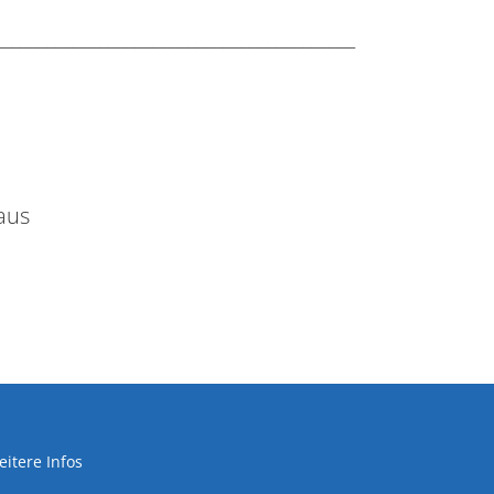
_________________________________________
haus
itere Infos