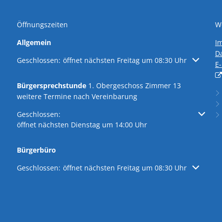
wirksame Bauleitpläne
Öffnungszeiten
We
adtpark
Ver- und Entsorgung
Allgemein
I
D
Klicken, um weitere Öffnungs- oder Schließzeiten auszublen
Geschlossen:
öffnet nächsten Freitag um 08:30 Uhr
splatz
Umwelt
E
lwahlen 2026
Bürgersprechstunde
1. Obergeschoss Zimmer 13
Immobilien/Vermietung
weitere Termine nach Vereinbarung
Kriterienkatalog
Klicken, um weitere Öffnungs- oder Schließzeiten auszublen
Geschlossen:
öffnet nächsten Dienstag um 14:00 Uhr
Bürgerbüro
Klicken, um weitere Öffnungs- oder Schließzeiten auszublen
Geschlossen:
öffnet nächsten Freitag um 08:30 Uhr