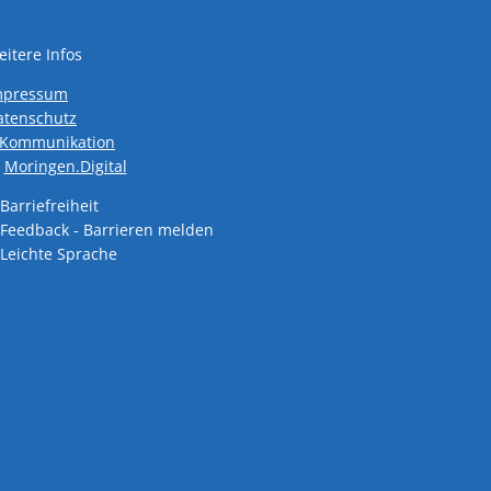
itere Infos
mpressum
atenschutz
den
-Kommunikation
Moringen.Digital
Barriefreiheit
Feedback - Barrieren melden
den
Leichte Sprache
den