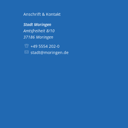
Ausschreibungen
Sehenswürdigkeiten
Anschrift & Kontakt
Feuerwehren
Disc Golf Parcours im Moringer St
Stadt Moringen
Amtsfreiheit 8/10
Schiedsamt Moringen
Boulebahnen am Moringer Rathau
37186
Moringen
+49 5554 202-0
Kommuna
Wahlen
Flaakebad
stadt@moringen.de
Informationen über die Bestattungsarten
Soziales & Gesundheit
Kirchen
Veranstaltungen
Mitfahrerbänke